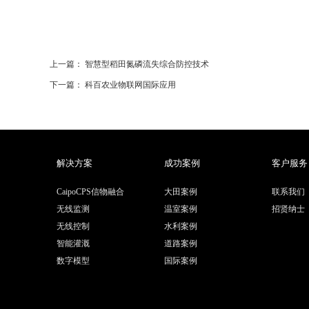
上一篇：
智慧型稻田氮磷流失综合防控技术
下一篇：
科百农业物联网国际应用
解决方案
成功案例
客户服务
CaipoCPS信物融合
大田案例
联系我们
无线监测
温室案例
招贤纳士
无线控制
水利案例
智能灌溉
道路案例
数字模型
国际案例